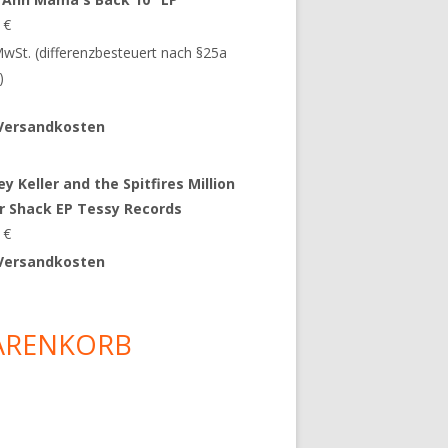
9
€
 MwSt. (differenzbesteuert nach §25a
)
Versandkosten
y Keller and the Spitfires Million
ar Shack EP Tessy Records
0
€
Versandkosten
ARENKORB