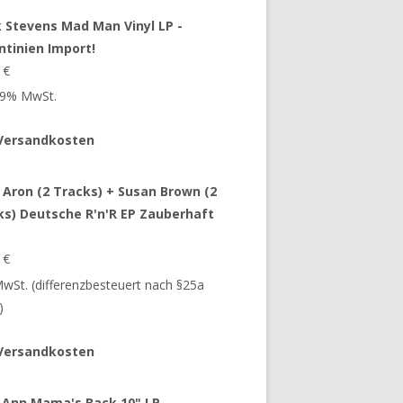
 Stevens Mad Man Vinyl LP -
ntinien Import!
9
€
 19% MwSt.
Versandkosten
 Aron (2 Tracks) + Susan Brown (2
ks) Deutsche R'n'R EP Zauberhaft
9
€
 MwSt. (differenzbesteuert nach §25a
)
Versandkosten
 Ann Mama's Back 10" LP