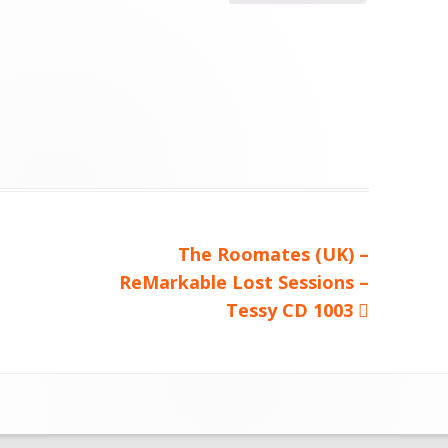
Nächster
The Roomates (UK) –
ReMarkable Lost Sessions –
Beitrag
Tessy CD 1003