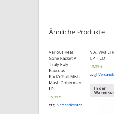
Ähnliche Produkte
Various Real
V.A.; Viva El 
Gone Racket A
LP + CD
Truly Ruly
19,99
€
Raucous
zzgl.
Versandk
Rock’n’Roll Mish
Mash Doberman
In den
LP
Warenko
15,99
€
zzgl.
Versandkosten