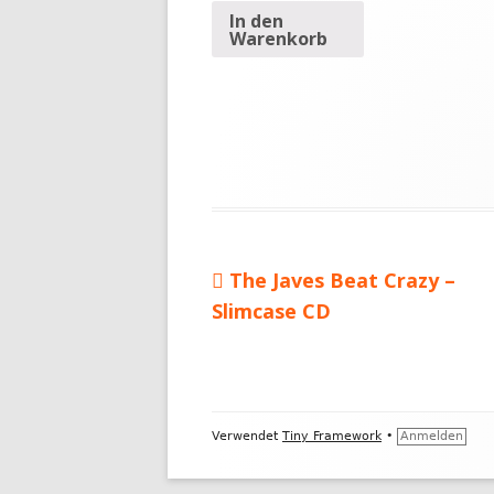
In den
Warenkorb
Vorheriger
The Javes Beat Crazy –
Beitragsnavigation
Slimcase CD
Beitrag:
Footer
Verwendet
Tiny Framework
•
Anmelden
Inhalt