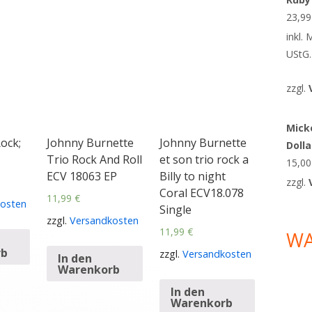
23,9
inkl.
UStG.
zzgl.
Micke
Rock;
Johnny Burnette
Johnny Burnette
Doll
Trio Rock And Roll
et son trio rock a
15,0
ECV 18063 EP
Billy to night
zzgl.
Coral ECV18.078
11,99
€
osten
Single
zzgl.
Versandkosten
11,99
€
W
rb
zzgl.
Versandkosten
In den
Warenkorb
In den
Warenkorb