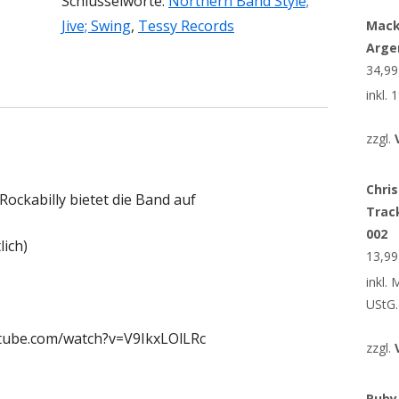
Schlüsselworte:
Northern Band Style;
Jive; Swing
,
Tessy Records
Mack
Arge
34,9
inkl.
zzgl.
Chris
Rockabilly bietet die Band auf
Trac
002
lich)
13,9
inkl.
UStG.
utube.com/watch?v=V9IkxLOlLRc
zzgl.
Ruby