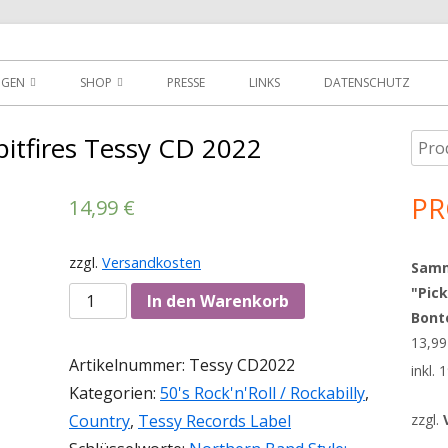
der
NGEN
SHOP
PRESSE
LINKS
DATENSCHUTZ
D
DOWNLOADS
pitfires Tessy CD 2022
Such
Ha
MEIN KONTO
nach
Sei
PR
14,99
€
WARENKORB
AGBS
zzgl.
Versandkosten
Sammy
"Pick
Anzahl
In den Warenkorb
Bont
13,9
Artikelnummer:
Tessy CD2022
inkl.
Kategorien:
50's Rock'n'Roll / Rockabilly
,
Country
,
Tessy Records Label
zzgl.