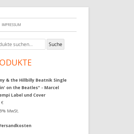
IMPRESSUM
e
upt-
Suche
:
tenleiste
ODUKTE
 & the Hillbilly Beatnik Single
in' on the Beatles" - Marcel
empi Label und Cover
9
€
 19% MwSt.
Versandkosten