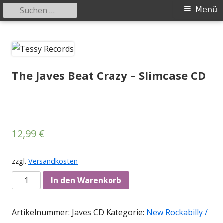
Suchen
Primäres
Menü
nach:
Menü
Springe
Tessy Records
indipendent german record label & mailorder
zum
Inhalt
The Javes Beat Crazy – Slimcase CD
12,99
€
zzgl.
Versandkosten
Anzahl
In den Warenkorb
Artikelnummer:
Javes CD
Kategorie:
New Rockabilly /