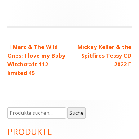
Vorheriger
Marc & The Wild
Nächster
Mickey Keller & the
Beitragsnavigation
Ones: I love my Baby
Beitrag:
Beitrag
Spitfires Tessy CD
Witchcraft 112
2022
limited 45
Suche
Haupt-
Suche
nach:
Seitenleiste
PRODUKTE