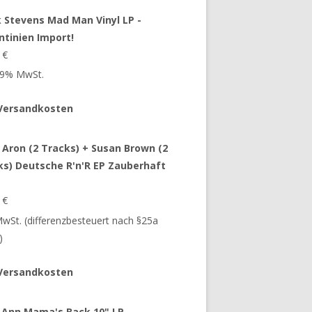
 Stevens Mad Man Vinyl LP -
ntinien Import!
9
€
 19% MwSt.
Versandkosten
 Aron (2 Tracks) + Susan Brown (2
ks) Deutsche R'n'R EP Zauberhaft
9
€
 MwSt. (differenzbesteuert nach §25a
)
Versandkosten
 Ann Mama's Back 10" LP