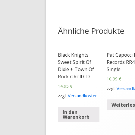
Ähnliche Produkte
Black Knights
Pat Capocci
Sweet Spirit Of
Records RR4
Dixie + Town Of
Single
Rock’n’Roll CD
10,99
€
14,95
€
zzgl.
Versandk
zzgl.
Versandkosten
Weiterle
In den
Warenkorb