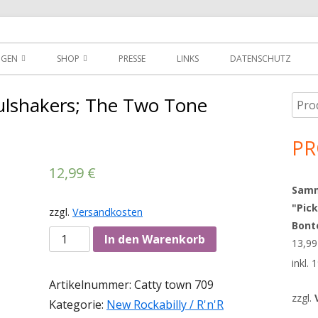
der
NGEN
SHOP
PRESSE
LINKS
DATENSCHUTZ
D
DOWNLOADS
ulshakers; The Two Tone
Such
Ha
MEIN KONTO
nach
Sei
PR
WARENKORB
12,99
€
AGBS
Sammy
"Pick
zzgl.
Versandkosten
Bont
Anzahl
In den Warenkorb
13,9
inkl.
Artikelnummer:
Catty town 709
zzgl.
Kategorie:
New Rockabilly / R'n'R