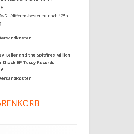
9
€
 MwSt. (differenzbesteuert nach §25a
)
Versandkosten
y Keller and the Spitfires Million
ar Shack EP Tessy Records
0
€
Versandkosten
ARENKORB