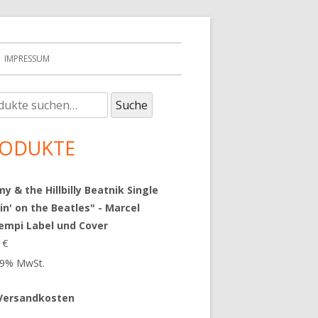
IMPRESSUM
e
upt-
Suche
:
tenleiste
ODUKTE
 & the Hillbilly Beatnik Single
in' on the Beatles" - Marcel
empi Label und Cover
9
€
 19% MwSt.
Versandkosten