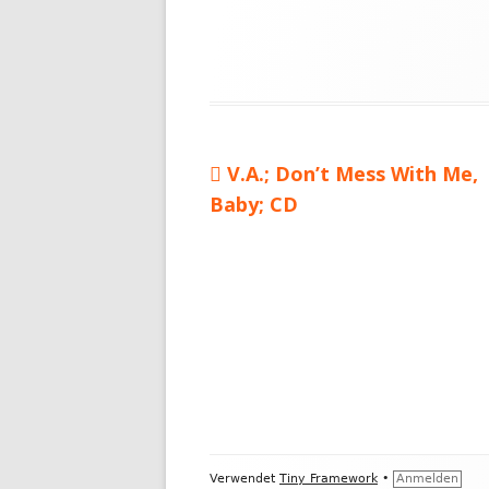
Vorheriger
V.A.; Don’t Mess With Me,
Beitragsnavigation
Baby; CD
Beitrag:
Footer
Verwendet
Tiny Framework
•
Anmelden