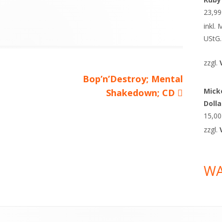
23,9
inkl.
UStG.
zzgl.
Nächster
Bop’n’Destroy; Mental
Micke
Beitrag
Shakedown; CD
Doll
15,0
zzgl.
W