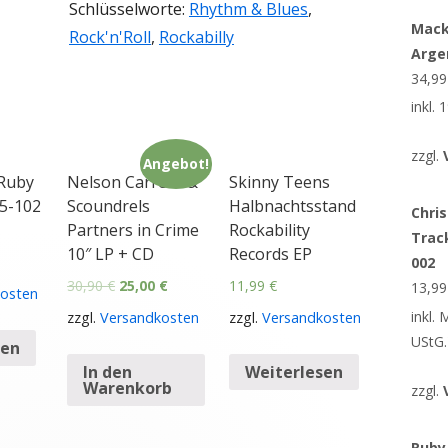
Schlüsselworte:
Rhythm & Blues
,
Mack
Rock'n'Roll
,
Rockabilly
Arge
34,9
inkl.
zzgl.
Angebot!
 Ruby
Nelson Carrera &
Skinny Teens
5-102
Scoundrels
Halbnachtsstand
Chris
Partners in Crime
Rockability
Trac
10″ LP + CD
Records EP
002
30,90
€
25,00
€
11,99
€
13,9
osten
inkl.
zzgl.
Versandkosten
zzgl.
Versandkosten
UStG.
sen
In den
Weiterlesen
Warenkorb
zzgl.
Ruby