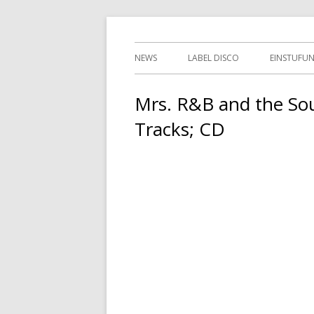
Springe
indipendent german record label & mailor
Tessy Records
zum
Primäres
NEWS
LABEL DISCO
EINSTUFU
Inhalt
Menü
2ND HAN
Mrs. R&B and the So
Tracks; CD