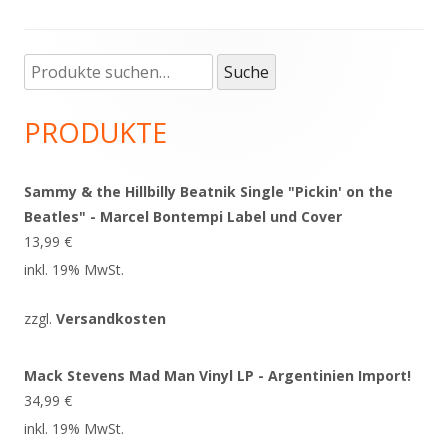
Suche
Haupt-
Suche
nach:
Seitenleiste
PRODUKTE
Sammy & the Hillbilly Beatnik Single "Pickin' on the
Beatles" - Marcel Bontempi Label und Cover
13,99
€
inkl. 19% MwSt.
zzgl.
Versandkosten
Mack Stevens Mad Man Vinyl LP - Argentinien Import!
34,99
€
inkl. 19% MwSt.