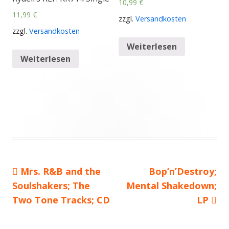
10,99
€
11,99
€
zzgl.
Versandkosten
zzgl.
Versandkosten
Weiterlesen
Weiterlesen
Vorheriger
Mrs. R&B and the
Nächster
Bop’n’Destroy;
Beitragsnavigation
Soulshakers; The
Beitrag:
Mental Shakedown;
Beitrag
Two Tone Tracks; CD
LP