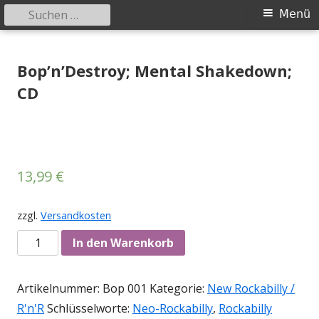
Suchen
Primäres
Menü
nach:
Menü
Springe
Tessy Records
indipendent german record label & mailorder
zum
Bop’n’Destroy; Mental Shakedown;
Inhalt
CD
13,99
€
zzgl.
Versandkosten
Anzahl
In den Warenkorb
Artikelnummer:
Bop 001
Kategorie:
New Rockabilly /
R'n'R
Schlüsselworte:
Neo-Rockabilly
,
Rockabilly