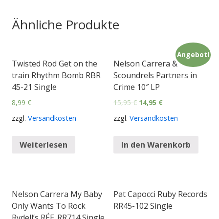
Ähnliche Produkte
Angebot!
Twisted Rod Get on the
Nelson Carrera &
train Rhythm Bomb RBR
Scoundrels Partners in
45-21 Single
Crime 10″ LP
8,99
€
15,95
€
14,95
€
zzgl.
Versandkosten
zzgl.
Versandkosten
Weiterlesen
In den Warenkorb
Nelson Carrera My Baby
Pat Capocci Ruby Records
Only Wants To Rock
RR45-102 Single
Rydell’s RÉF. RR714 Single