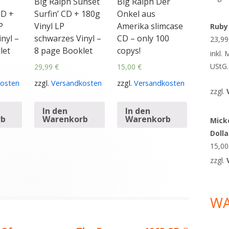
Big Ralph Sunset
Big Ralph Der
CD +
Surfin’ CD + 180g
Onkel aus
P
Vinyl LP
Amerika slimcase
Ruby
nyl –
schwarzes Vinyl –
CD – only 100
23,9
let
8 page Booklet
copys!
inkl.
UStG.
29,99
€
15,00
€
osten
zzgl.
Versandkosten
zzgl.
Versandkosten
zzgl.
In den
In den
rb
Warenkorb
Warenkorb
Micke
Doll
15,0
zzgl.
W