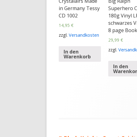
Crystalairs Made
Big Ralph
in Germany Tessy
Superhero 
CD 1002
180g Vinyl L
schwarzes Vi
14,95
€
8 page Book
zzgl.
Versandkosten
29,99
€
zzgl.
Versandk
In den
Warenkorb
In den
Warenko