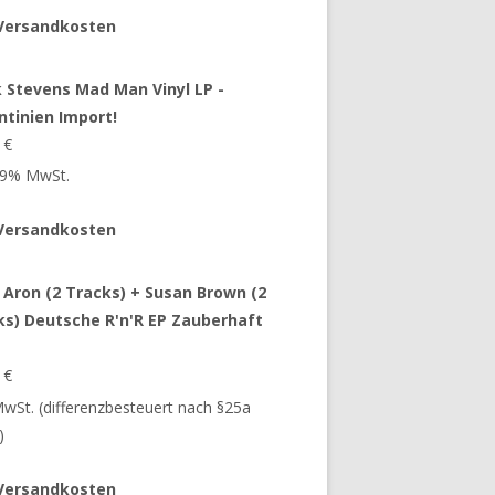
Versandkosten
 Stevens Mad Man Vinyl LP -
ntinien Import!
9
€
 19% MwSt.
Versandkosten
 Aron (2 Tracks) + Susan Brown (2
ks) Deutsche R'n'R EP Zauberhaft
9
€
 MwSt. (differenzbesteuert nach §25a
)
Versandkosten