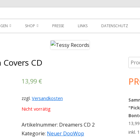
der
NGEN
SHOP
PRESSE
LINKS
DATENSCHUTZ
D
DOWNLOADS
MEIN KONTO
 Covers CD
Such
Ha
WARENKORB
nach
Sei
PR
AGBS
13,99
€
zzgl.
Versandkosten
Sammy
"Pick
Nicht vorrätig
Bont
13,9
Artikelnummer:
Dreamers CD 2
inkl.
Kategorie:
Neuer DooWop