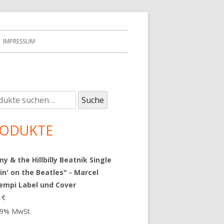
IMPRESSUM
e
upt-
Suche
:
tenleiste
ODUKTE
 & the Hillbilly Beatnik Single
in' on the Beatles" - Marcel
empi Label und Cover
9
€
 19% MwSt.