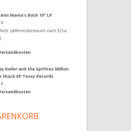
 Ann Mama's Back 10" LP
9
€
 MwSt. (differenzbesteuert nach §25a
)
Versandkosten
y Keller and the Spitfires Million
ar Shack EP Tessy Records
0
€
Versandkosten
ARENKORB