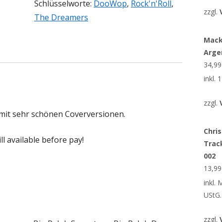
Schlüsselworte:
DooWop
,
Rock'n'Roll
,
zzgl.
The Dreamers
Mack
Arge
34,9
inkl.
zzgl.
it sehr schönen Coverversionen.
Chris
till available before pay!
Trac
002
13,9
inkl.
UStG.
zzgl.