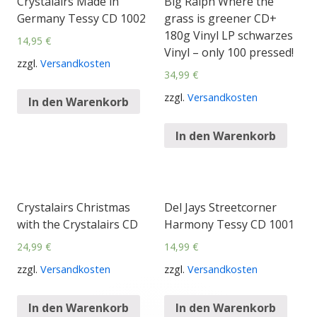
Crystalairs Made in
Big Ralph Where the
Germany Tessy CD 1002
grass is greener CD+
180g Vinyl LP schwarzes
14,95
€
Vinyl – only 100 pressed!
zzgl.
Versandkosten
34,99
€
zzgl.
Versandkosten
In den Warenkorb
In den Warenkorb
Crystalairs Christmas
Del Jays Streetcorner
with the Crystalairs CD
Harmony Tessy CD 1001
24,99
€
14,99
€
zzgl.
Versandkosten
zzgl.
Versandkosten
In den Warenkorb
In den Warenkorb