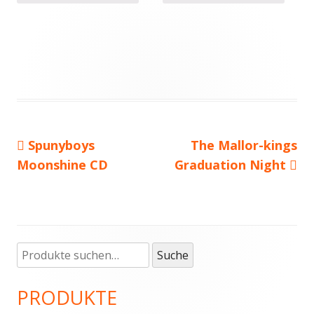
Vorheriger
Spunyboys
Nächster
The Mallor-kings
Beitragsnavigation
Moonshine CD
Beitrag:
Graduation Night
Beitrag
Suche
Haupt-
Suche
nach:
Seitenleiste
PRODUKTE