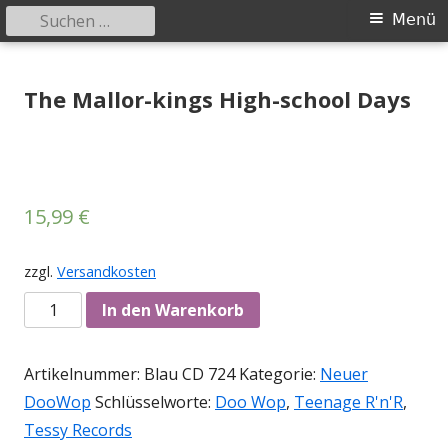
Suchen
Primäres
Menü
nach:
Menü
Springe
Tessy Records
indipendent german record label & mailorder
zum
The Mallor-kings High-school Days
Inhalt
15,99
€
zzgl.
Versandkosten
Anzahl
In den Warenkorb
Artikelnummer:
Blau CD 724
Kategorie:
Neuer
DooWop
Schlüsselworte:
Doo Wop
,
Teenage R'n'R
,
Tessy Records