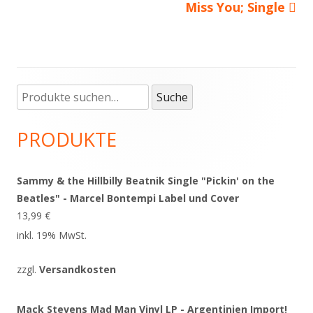
Miss You; Single
Suche
Haupt-
Suche
nach:
Seitenleiste
PRODUKTE
Sammy & the Hillbilly Beatnik Single "Pickin' on the
Beatles" - Marcel Bontempi Label und Cover
13,99
€
inkl. 19% MwSt.
zzgl.
Versandkosten
Mack Stevens Mad Man Vinyl LP - Argentinien Import!