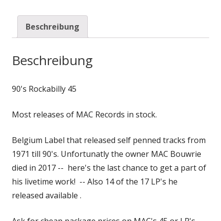
Beschreibung
Beschreibung
90's Rockabilly 45
Most releases of MAC Records in stock.
Belgium Label that released self penned tracks from
1971 till 90's. Unfortunatly the owner MAC Bouwrie
died in 2017 -- here's the last chance to get a part of
his livetime work! -- Also 14 of the 17 LP's he
released available .
Ask for cheap package prices on MAC's 45 or LP's