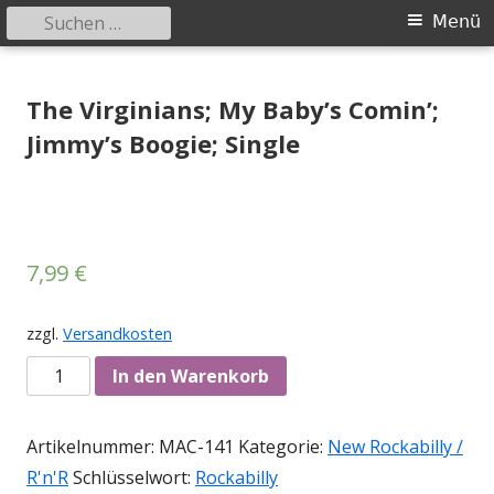
Suchen
Primäres
Menü
nach:
Menü
Springe
Tessy Records
indipendent german record label & mailorder
zum
The Virginians; My Baby’s Comin’;
Inhalt
Jimmy’s Boogie; Single
7,99
€
zzgl.
Versandkosten
Anzahl
In den Warenkorb
Artikelnummer:
MAC-141
Kategorie:
New Rockabilly /
R'n'R
Schlüsselwort:
Rockabilly