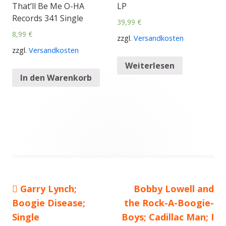
That’ll Be Me O-HA
LP
Records 341 Single
39,99
€
8,99
€
zzgl.
Versandkosten
zzgl.
Versandkosten
Weiterlesen
In den Warenkorb
Vorheriger
Garry Lynch;
Nächster
Bobby Lowell and
Beitragsnavigation
Boogie Disease;
Beitrag:
the Rock-A-Boogie-
Beitrag
Single
Boys; Cadillac Man; I