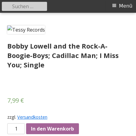
Suchen
Primäres
Menü
nach:
Menü
Springe
Tessy Records
indipendent german record label & mailorder
zum
Inhalt
Bobby Lowell and the Rock-A-
Boogie-Boys; Cadillac Man; I Miss
You; Single
7,99
€
zzgl.
Versandkosten
Anzahl
In den Warenkorb