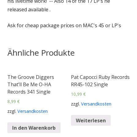
his livetime work! -- Also 14 of the 17 LP's he
released available .
Ask for cheap package prices on MAC's 45 or LP's
Ähnliche Produkte
The Groove Diggers
Pat Capocci Ruby Records
That’ll Be Me O-HA
RR45-102 Single
Records 341 Single
10,99
€
8,99
€
zzgl.
Versandkosten
zzgl.
Versandkosten
Weiterlesen
In den Warenkorb