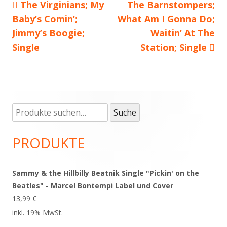
Vorheriger
The Virginians; My
Nächster
The Barnstompers;
Beitragsnavigation
Baby’s Comin’;
Beitrag:
What Am I Gonna Do;
Beitrag
Jimmy’s Boogie;
Waitin’ At The
Single
Station; Single
Suche
Haupt-
Suche
nach:
Seitenleiste
PRODUKTE
Sammy & the Hillbilly Beatnik Single "Pickin' on the
Beatles" - Marcel Bontempi Label und Cover
13,99
€
inkl. 19% MwSt.