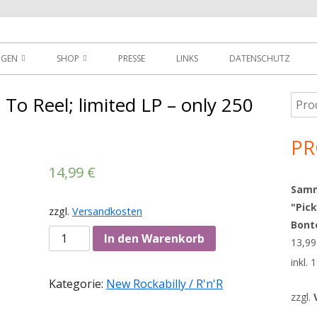
der
NGEN
SHOP
PRESSE
LINKS
DATENSCHUTZ
D
DOWNLOADS
 To Reel; limited LP – only 250
Such
Ha
MEIN KONTO
nach
Sei
PR
WARENKORB
14,99
€
AGBS
Sammy
"Pick
zzgl.
Versandkosten
Bont
Anzahl
In den Warenkorb
13,9
inkl.
Kategorie:
New Rockabilly / R'n'R
zzgl.