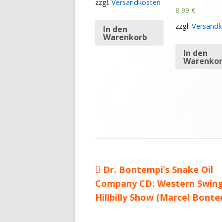
zzgl.
Versandkosten
8,99
€
zzgl.
Versandk
In den
Warenkorb
In den
Warenko
Vorheriger
Dr. Bontempi’s Snake Oil
Beitragsnavigation
Company CD: Western Swin
Beitrag:
Hillbilly Show (Marcel Bonte