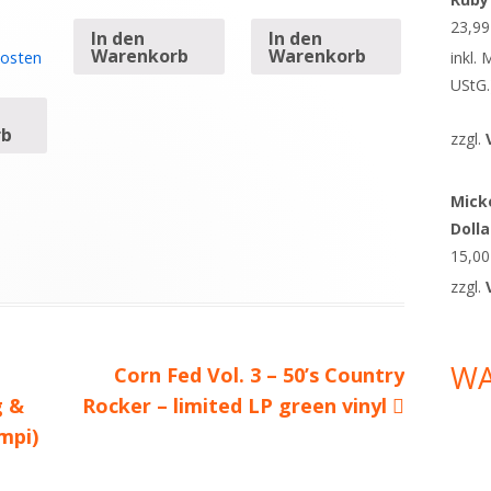
23,9
In den
In den
Warenkorb
Warenkorb
osten
inkl.
UStG.
rb
zzgl.
Micke
Doll
15,0
zzgl.
W
Nächster
Corn Fed Vol. 3 – 50’s Country
g &
Rocker – limited LP green vinyl
Beitrag
mpi)