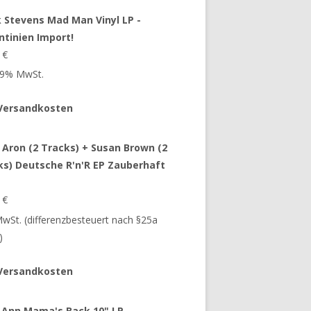
 Stevens Mad Man Vinyl LP -
ntinien Import!
9
€
 19% MwSt.
Versandkosten
 Aron (2 Tracks) + Susan Brown (2
ks) Deutsche R'n'R EP Zauberhaft
9
€
 MwSt. (differenzbesteuert nach §25a
)
Versandkosten
 Ann Mama's Back 10" LP