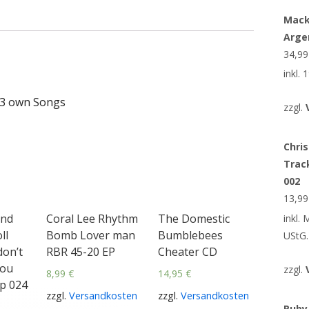
Mack
Arge
34,9
inkl.
, 3 own Songs
zzgl.
Chris
Trac
002
13,9
and
Coral Lee Rhythm
The Domestic
inkl.
ll
Bomb Lover man
Bumblebees
UStG.
don’t
RBR 45-20 EP
Cheater CD
you
zzgl.
8,99
€
14,95
€
p 024
zzgl.
Versandkosten
zzgl.
Versandkosten
Ruby