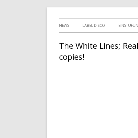
Springe
indipendent german record label & mailor
Tessy Records
zum
Primäres
NEWS
LABEL DISCO
EINSTUFU
Inhalt
Menü
2ND HAN
The White Lines; Real
copies!