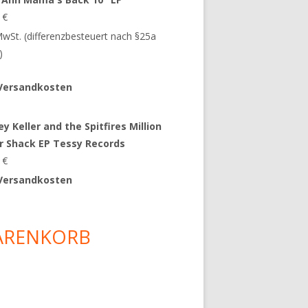
9
€
 MwSt. (differenzbesteuert nach §25a
)
Versandkosten
y Keller and the Spitfires Million
ar Shack EP Tessy Records
0
€
Versandkosten
ARENKORB