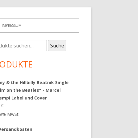
IMPRESSUM
e
upt-
Suche
:
tenleiste
ODUKTE
 & the Hillbilly Beatnik Single
in' on the Beatles" - Marcel
empi Label und Cover
9
€
 19% MwSt.
Versandkosten