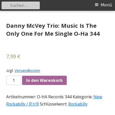
Suchen
Primäres
Menü
nach:
Menü
Springe
Tessy Records
indipendent german record label & mailorder
zum
Danny McVey Trio: Music Is The
Inhalt
Only One For Me Single O-Ha 344
7,99
€
zzgl.
Versandkosten
Anzahl
In den Warenkorb
Artikelnummer:
O-HA Records 344
Kategorie:
New
Rockabilly / R'n'R
Schlüsselwort:
Rockabilly