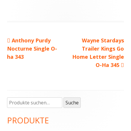
Vorheriger
Anthony Purdy
Nächster
Wayne Stardays
Beitragsnavigation
Nocturne Single O-
Beitrag:
Beitrag
Trailer Kings Go
ha 343
Home Letter Single
O-Ha 345
Suche
Haupt-
Suche
nach:
Seitenleiste
PRODUKTE