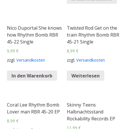
Nico Duportal She knows
Twisted Rod Get on the
how Rhythm Bomb RBR
train Rhythm Bomb RBR
45-22 Single
45-21 Single
9,99
€
8,99
€
zzgl.
Versandkosten
zzgl.
Versandkosten
In den Warenkorb
Weiterlesen
Coral Lee Rhythm Bomb
Skinny Teens
Lover man RBR 45-20 EP
Halbnachtsstand
Rockability Records EP
8,99
€
11,99
€