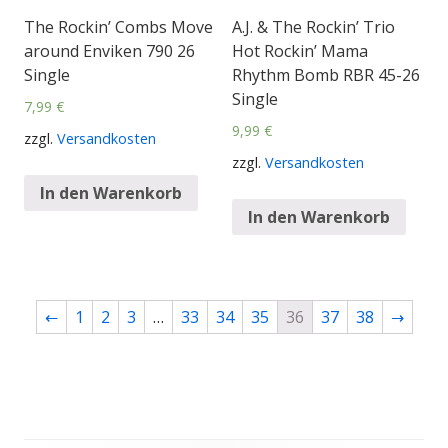
The Rockin’ Combs Move
A.J. & The Rockin’ Trio
around Enviken 790 26
Hot Rockin’ Mama
Single
Rhythm Bomb RBR 45-26
Single
7,99
€
9,99
€
zzgl.
Versandkosten
zzgl.
Versandkosten
In den Warenkorb
In den Warenkorb
←
1
2
3
…
33
34
35
36
37
38
→