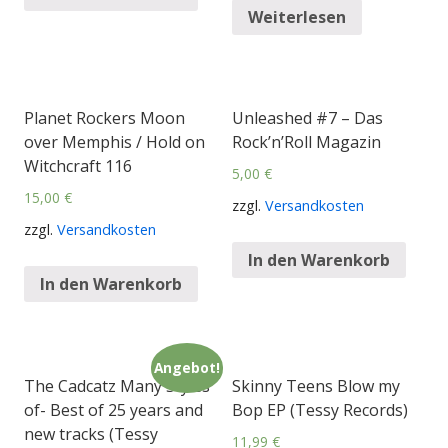
Weiterlesen
Planet Rockers Moon
Unleashed #7 – Das
over Memphis / Hold on
Rock’n’Roll Magazin
Witchcraft 116
5,00
€
15,00
€
zzgl.
Versandkosten
zzgl.
Versandkosten
In den Warenkorb
In den Warenkorb
Angebot!
The Cadcatz Many Styles
Skinny Teens Blow my
of- Best of 25 years and
Bop EP (Tessy Records)
new tracks (Tessy
11,99
€