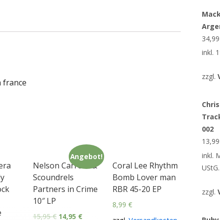
Mack
Arge
34,9
inkl.
zzgl.
m france
Chris
Trac
002
13,9
inkl.
Angebot!
era
Nelson Carrera &
Coral Lee Rhythm
UStG.
y
Scoundrels
Bomb Lover man
ock
Partners in Crime
RBR 45-20 EP
zzgl.
10″ LP
8,99
€
e
15,95
€
14,95
€
Ruby