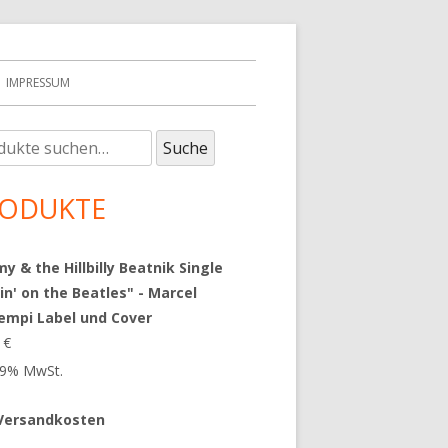
IMPRESSUM
e
upt-
Suche
:
tenleiste
ODUKTE
 & the Hillbilly Beatnik Single
in' on the Beatles" - Marcel
empi Label und Cover
9
€
 19% MwSt.
Versandkosten