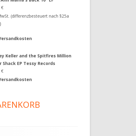
9
€
 MwSt. (differenzbesteuert nach §25a
)
Versandkosten
y Keller and the Spitfires Million
ar Shack EP Tessy Records
0
€
Versandkosten
ARENKORB