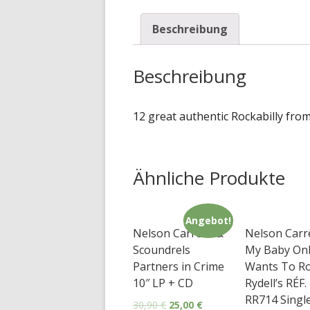
Beschreibung
Beschreibung
12 great authentic Rockabilly fro
Ähnliche Produkte
Angebot!
Nelson Carrera &
Nelson Carr
Scoundrels
My Baby Onl
Partners in Crime
Wants To R
10″ LP + CD
Rydell’s RÉF.
RR714 Singl
30,90
€
25,00
€