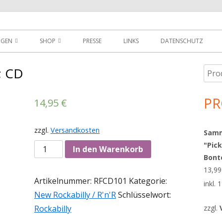
der
NGEN
SHOP
PRESSE
LINKS
DATENSCHUTZ
D
DOWNLOADS
; CD
Such
Ha
MEIN KONTO
nach
Sei
PR
14,95
€
WARENKORB
AGBS
zzgl.
Versandkosten
Sammy
"Pick
Anzahl
In den Warenkorb
Bont
13,9
Artikelnummer:
RFCD101
Kategorie:
inkl.
New Rockabilly / R'n'R
Schlüsselwort:
Rockabilly
zzgl.