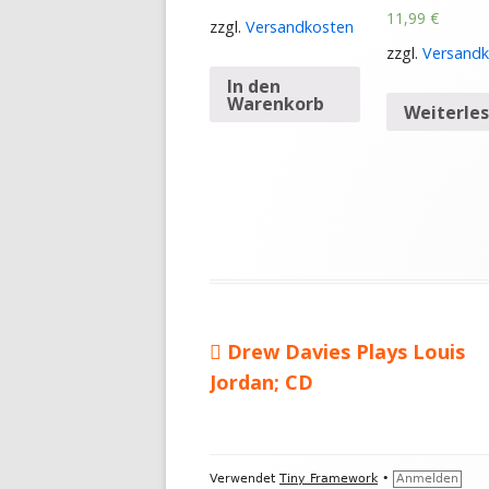
11,99
€
zzgl.
Versandkosten
zzgl.
Versandk
In den
Warenkorb
Weiterle
Vorheriger
Drew Davies Plays Louis
Beitragsnavigation
Jordan; CD
Beitrag:
Footer
Verwendet
Tiny Framework
•
Anmelden