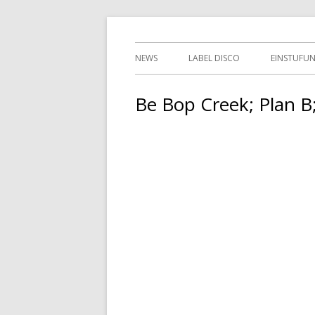
Springe
indipendent german record label & mailor
Tessy Records
zum
Primäres
NEWS
LABEL DISCO
EINSTUFU
Inhalt
Menü
2ND HAN
Be Bop Creek; Plan B