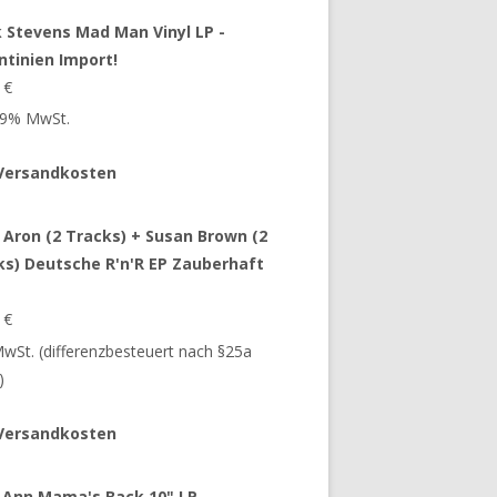
 Stevens Mad Man Vinyl LP -
ntinien Import!
9
€
 19% MwSt.
Versandkosten
 Aron (2 Tracks) + Susan Brown (2
ks) Deutsche R'n'R EP Zauberhaft
9
€
 MwSt. (differenzbesteuert nach §25a
)
Versandkosten
 Ann Mama's Back 10" LP