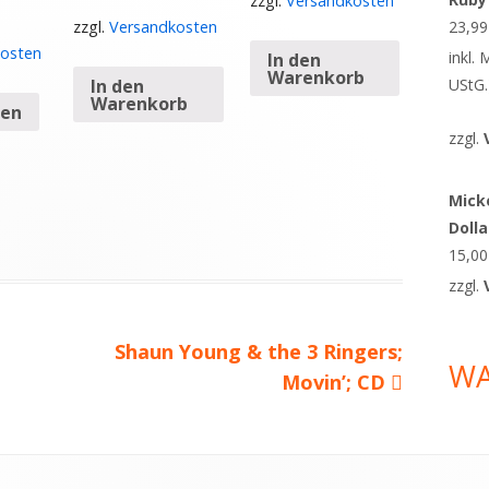
zzgl.
Versandkosten
23,9
zzgl.
Versandkosten
osten
inkl.
In den
Warenkorb
In den
UStG.
Warenkorb
sen
zzgl.
Micke
Doll
15,0
zzgl.
Nächster
Shaun Young & the 3 Ringers;
W
Beitrag
Movin’; CD