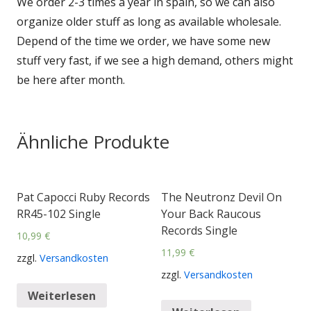
We order 2-3 times a year in spain, so we can also
organize older stuff as long as available wholesale.
Depend of the time we order, we have some new
stuff very fast, if we see a high demand, others might
be here after month.
Ähnliche Produkte
Pat Capocci Ruby Records
The Neutronz Devil On
RR45-102 Single
Your Back Raucous
Records Single
10,99
€
11,99
€
zzgl.
Versandkosten
zzgl.
Versandkosten
Weiterlesen