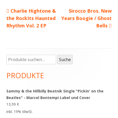
Vorheriger
Charlie Hightone &
Nächster
Sirocco Bros. New
Beitragsnavigation
the RockIts Haunted
Beitrag:
Years Boogie / Ghost
Beitrag
Rhythm Vol. 2 EP
Bells
Suche
Haupt-
Suche
nach:
Seitenleiste
PRODUKTE
Sammy & the Hillbilly Beatnik Single "Pickin' on the
Beatles" - Marcel Bontempi Label und Cover
13,99
€
inkl. 19% MwSt.