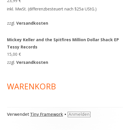
23,99
€
inkl. MwSt. (differenzbesteuert nach §25a UStG.)
zzgl.
Versandkosten
Mickey Keller and the Spitfires Million Dollar Shack EP
Tessy Records
15,00
€
zzgl.
Versandkosten
WARENKORB
Footer
Verwendet
Tiny Framework
•
Anmelden
Inhalt