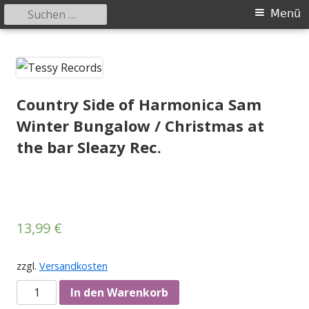
Suchen
Primäres
Menü
nach:
Menü
Springe
Tessy Records
indipendent german record label & mailorder
zum
Inhalt
Country Side of Harmonica Sam
Winter Bungalow / Christmas at
the bar Sleazy Rec.
13,99
€
zzgl.
Versandkosten
Anzahl
In den Warenkorb