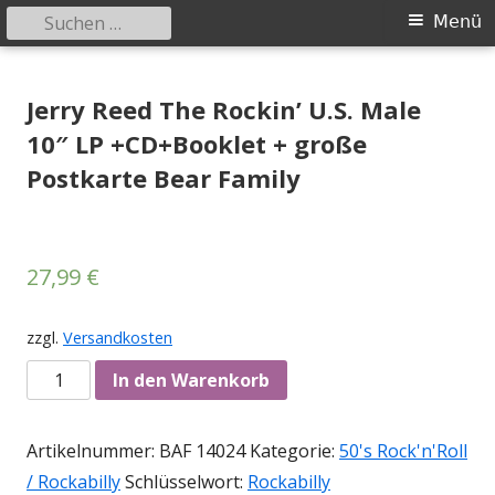
Suchen
Primäres
Menü
nach:
Menü
Springe
Tessy Records
indipendent german record label & mailorder
zum
Jerry Reed The Rockin’ U.S. Male
Inhalt
10″ LP +CD+Booklet + große
Postkarte Bear Family
27,99
€
zzgl.
Versandkosten
Anzahl
In den Warenkorb
Artikelnummer:
BAF 14024
Kategorie:
50's Rock'n'Roll
/ Rockabilly
Schlüsselwort:
Rockabilly