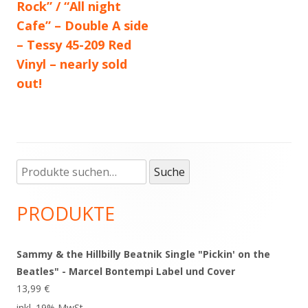
Rock” / “All night
Cafe” – Double A side
– Tessy 45-209 Red
Vinyl – nearly sold
out!
Suche
Haupt-
Suche
nach:
Seitenleiste
PRODUKTE
Sammy & the Hillbilly Beatnik Single "Pickin' on the
Beatles" - Marcel Bontempi Label und Cover
13,99
€
inkl. 19% MwSt.