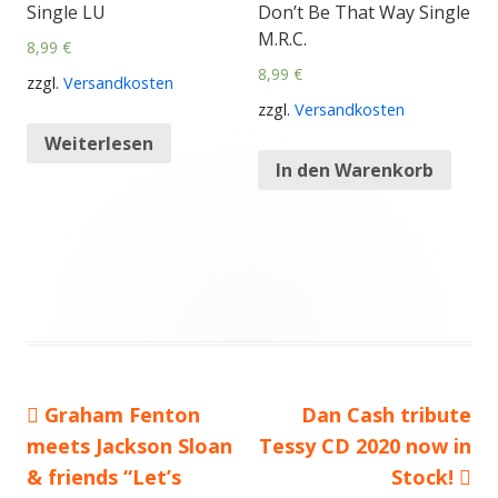
Single LU
Don’t Be That Way Single
M.R.C.
8,99
€
8,99
€
zzgl.
Versandkosten
zzgl.
Versandkosten
Weiterlesen
In den Warenkorb
Vorheriger
Graham Fenton
Nächster
Dan Cash tribute
Beitragsnavigation
meets Jackson Sloan
Beitrag:
Tessy CD 2020 now in
Beitrag
& friends “Let’s
Stock!