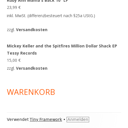
Ruby Ann Mama's Back 10" LP
23,99
€
inkl. MwSt. (differenzbesteuert nach §25a UStG.)
zzgl.
Versandkosten
Mickey Keller and the Spitfires Million Dollar Shack EP
Tessy Records
15,00
€
zzgl.
Versandkosten
WARENKORB
Footer
Verwendet
Tiny Framework
•
Anmelden
Inhalt