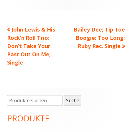
Vorheriger
John Lewis & His
Nächster
Bailey Dee; Tip Toe
Beitragsnavigation
Rock’n’Roll Trio;
Beitrag:
Beitrag
Boogie; Too Long;
Don’t Take Your
Ruby Rec. Single
Past Out On Me;
Single
Suche
Haupt-
Suche
nach:
Seitenleiste
PRODUKTE