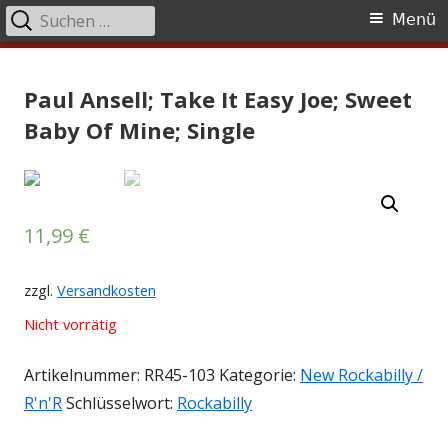
Suchen
Primäres
Menü
nach:
Menü
Springe
Tessy Records
indipendent german record label & mailorder
zum
Paul Ansell; Take It Easy Joe; Sweet
Inhalt
Baby Of Mine; Single
11,99
€
zzgl.
Versandkosten
Nicht vorrätig
Artikelnummer:
RR45-103
Kategorie:
New Rockabilly /
R'n'R
Schlüsselwort:
Rockabilly