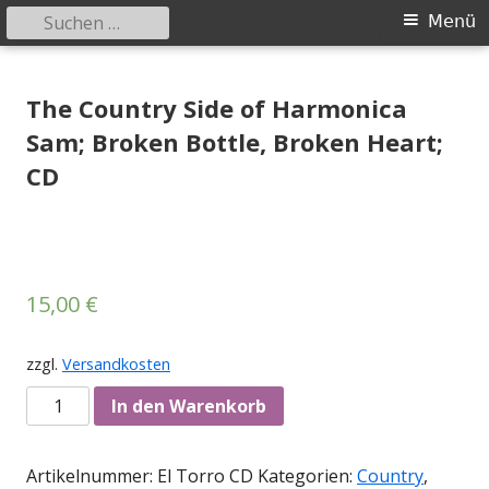
Suchen
Primäres
Menü
nach:
Menü
Springe
Tessy Records
indipendent german record label & mailorder
zum
The Country Side of Harmonica
Inhalt
Sam; Broken Bottle, Broken Heart;
CD
15,00
€
zzgl.
Versandkosten
Anzahl
In den Warenkorb
Artikelnummer:
El Torro CD
Kategorien:
Country
,