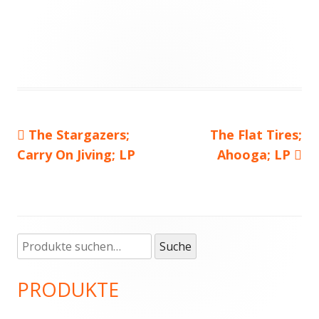
Vorheriger
The Stargazers;
Nächster
The Flat Tires;
Beitragsnavigation
Carry On Jiving; LP
Beitrag:
Beitrag
Ahooga; LP
Suche
Haupt-
Suche
nach:
Seitenleiste
PRODUKTE