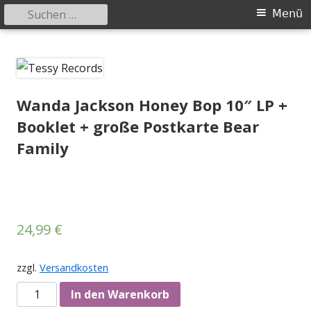
Suchen
Primäres
Menü
nach:
Menü
Springe
Tessy Records
indipendent german record label & mailorder
zum
Inhalt
Wanda Jackson Honey Bop 10″ LP +
Booklet + große Postkarte Bear
Family
24,99
€
zzgl.
Versandkosten
Anzahl
In den Warenkorb