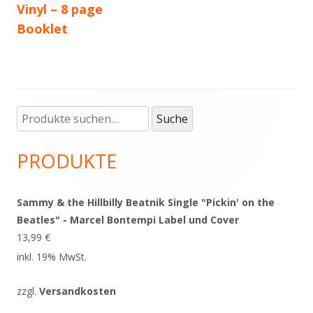
Vinyl – 8 page
Booklet
Suche
Haupt-
Suche
nach:
Seitenleiste
PRODUKTE
Sammy & the Hillbilly Beatnik Single "Pickin' on the
Beatles" - Marcel Bontempi Label und Cover
13,99
€
inkl. 19% MwSt.
zzgl.
Versandkosten