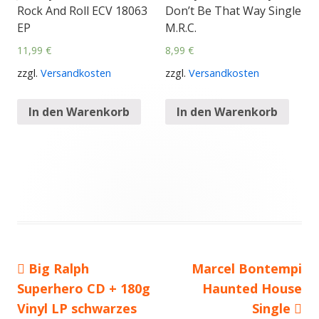
Rock And Roll ECV 18063
Don’t Be That Way Single
EP
M.R.C.
11,99
€
8,99
€
zzgl.
Versandkosten
zzgl.
Versandkosten
In den Warenkorb
In den Warenkorb
Vorheriger
Big Ralph
Nächster
Marcel Bontempi
Beitragsnavigation
Superhero CD + 180g
Beitrag:
Beitrag
Haunted House
Vinyl LP schwarzes
Single